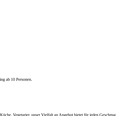
ring ab 10 Personen.
Küche, Vegetarier, unser Vielfalt an Angebot bietet für jeden Geschm